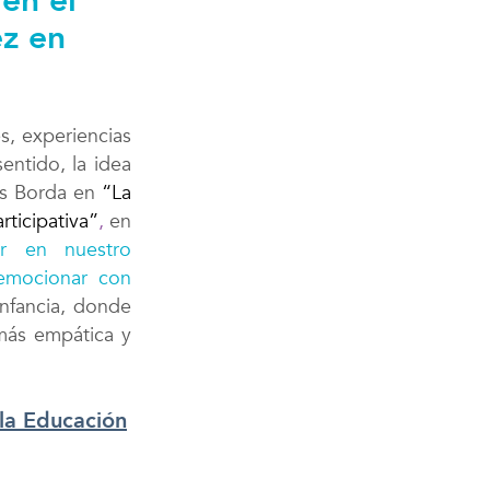
 en el
ez en
s, experiencias
entido, la idea
ls Borda en
“La
rticipativa”
,
en
tir en nuestro
 emocionar con
infancia, donde
más empática y
 la Educación