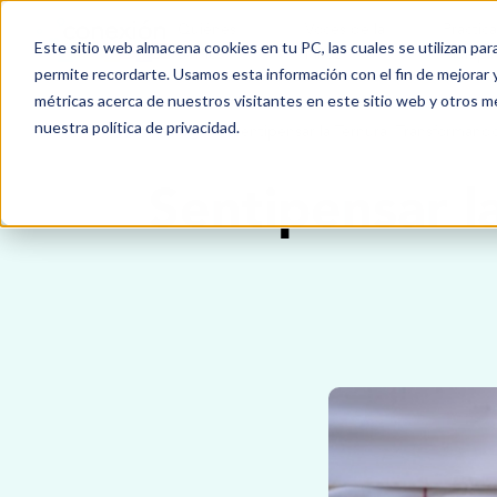
Quiénes
Voces de la
Practic
Este sitio web almacena cookies en tu PC, las cuales se utilizan pa
Somos
niñez
Multipl
permite recordarte. Usamos esta información con el fin de mejorar y
métricas acerca de nuestros visitantes en este sitio web y otros m
nuestra política de privacidad.
Blog
Sentipensar la Ternura: Transformand
Sentipensar l