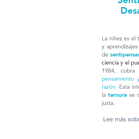
Senti
Desa
La niñez es el 
y aprendizajes
de
sentipensa
ciencia y el pu
1984, cobra
pensamiento y
razón.
Esta int
la
ternura
se c
justa.
Lee más sob