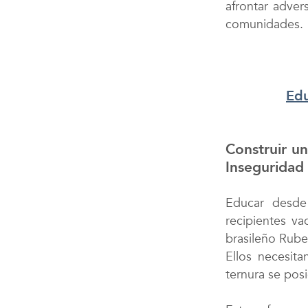
afrontar advers
comunidades.
Edu
Construir un
Inseguridad
Educar desd
recipientes v
brasileño Rub
Ellos necesit
ternura se pos