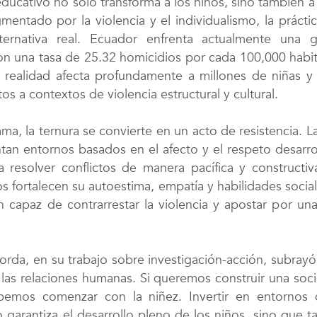
ducativo no solo transforma a los niños, sino también a
entado por la violencia y el individualismo, la práctic
ternativa real. Ecuador enfrenta actualmente una g
on una tasa de 25.32 homicidios por cada 100,000 habi
 realidad afecta profundamente a millones de niñas y
s a contextos de violencia estructural y cultural.
a, la ternura se convierte en un acto de resistencia. La
an entornos basados en el afecto y el respeto desarr
 resolver conflictos de manera pacífica y constructi
s fortalecen su autoestima, empatía y habilidades social
 capaz de contrarrestar la violencia y apostar por u
orda, en su trabajo sobre investigación-acción, subray
en las relaciones humanas. Si queremos construir una soc
ebemos comenzar con la niñez. Invertir en entornos 
o garantiza el desarrollo pleno de los niños, sino que 