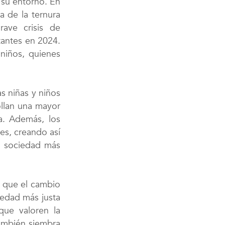
 su entorno. En
a de la ternura
rave crisis de
tantes en 2024.
 niños, quienes
s niñas y niños
ollan una mayor
va. Además, los
es, creando así
na sociedad más
ó que el cambio
iedad más justa
que valoren la
también siembra