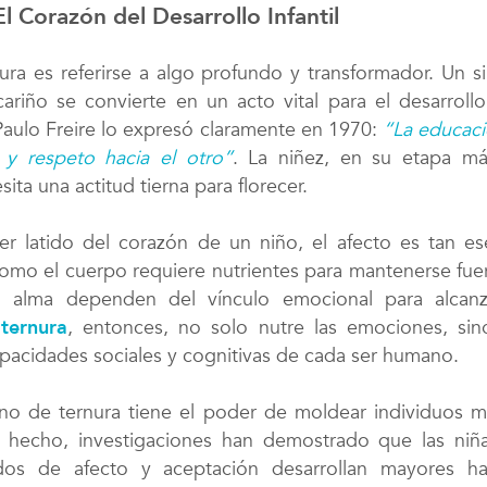
El Corazón del Desarrollo Infantil
ura es referirse a algo profundo y transformador. Un 
ariño se convierte en un acto vital para el desarrol
lo expresó claramente en 1970:
“La educaci
Paulo Freire
y respeto hacia el otro”
. La niñez, en su etapa má
sita una actitud tierna para florecer.
er latido del corazón de un niño, el afecto es tan es
como el cuerpo requiere nutrientes para mantenerse fuer
l alma dependen del vínculo emocional para alcan
a
ternura
, entonces, no solo nutre las emociones, si
capacidades sociales y cognitivas de cada ser humano.
no de ternura tiene el poder de moldear individuos má
 hecho, investigaciones han demostrado que las niñ
os de afecto y aceptación desarrollan mayores ha