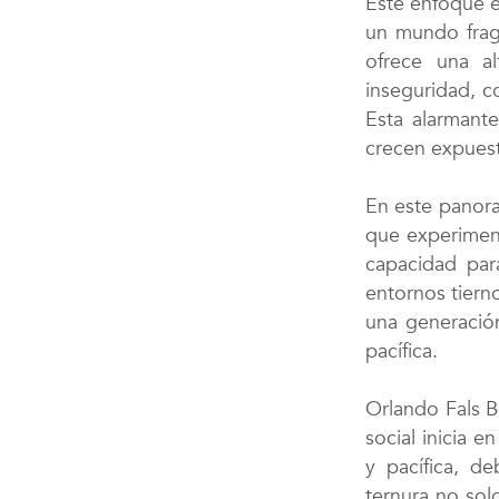
Este enfoque e
un mundo fragm
ofrece una al
inseguridad, c
Esta alarmante
crecen expuesto
En este panoram
que experiment
capacidad para
entornos tierno
una generación
pacífica.
Orlando Fals B
social inicia 
y pacífica, d
ternura no sol