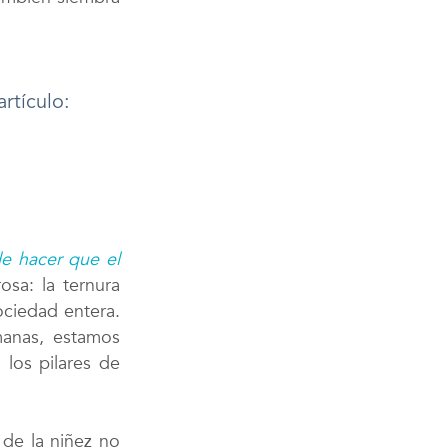
rtículo:
de hacer que el
sa: la ternura
sociedad entera.
manas, estamos
los pilares de
 de la niñez no