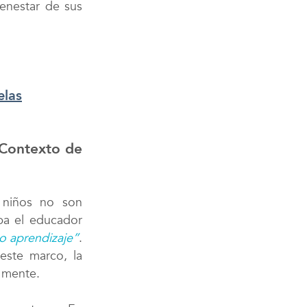
ienestar de sus
elas
n Contexto de
 niños no son
ba el educador
io aprendizaje”
.
este marco, la
a mente.