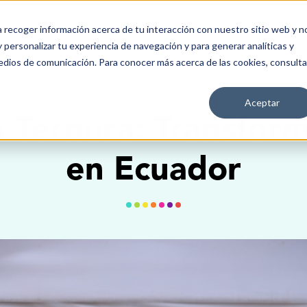
antes y
Biblioteca de la
Formación
Blog
ra recoger información acerca de tu interacción con nuestro sitio web y n
icadores
ternura
 personalizar tu experiencia de navegación y para generar analíticas y
edios de comunicación. Para conocer más acerca de las cookies, consulta
o la Niñez en Ecuador
Aceptar
a Ternura: Transfor
en Ecuador